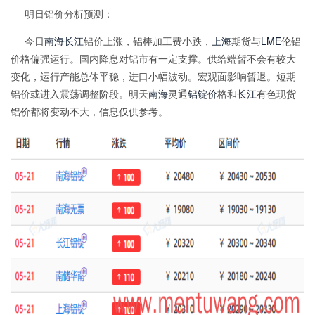
明日铝价分析预测：
今日
南海
长江
铝价上涨，铝棒加工费小跌，
上海
期货与
LME
伦铝
价格偏强运行。国内降息对铝市有一定支撑。供给端暂不会有较大
变化，运行产能总体平稳，进口小幅波动。宏观面影响暂退。短期
铝价或进入震荡调整阶段。明天
南海
灵通
铝锭价
格和
长江
有色现货
铝价都将变动不大，信息仅供参考。