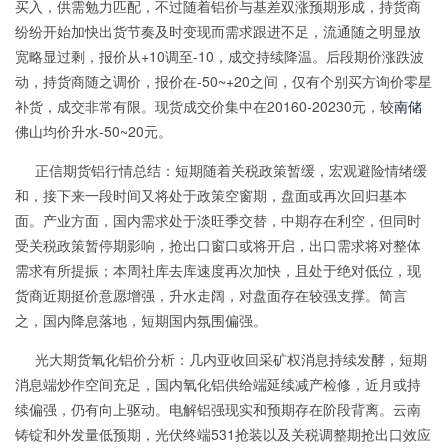
买入，供需勉力匹配，不过随着铝价与基差双涨预期形成，持货商
纷纷开始加快出货节奏及时变现而需求跟进不足，流通随之明显放
宽略显过剩，报价从+10调至-10，成交持续降温。后段期价涨跌波
动，持货商随之调价，报价在-50~+20之间，仅有个别买方询价零星
补货，成交非常有限。现货成交价集中在20160-20230元，较
南储
佛山均价升水-50~20元。
正信期货铝行情总结：短期随着关税政策暂缓，宏观避险情绪缓
和，接下来一段时间又将处于政策空窗期，盘面或再次回归基本
面。产业方面，国内需求处于淡旺季交替，中期存在利空，但同时
受关税政策暂停期影响，抢出口窗口或将开启，出口需求将对整体
需求有所提振；本周社库去库速度再次加快，且处于绝对低位，现
货商近期挺价意愿增强，升水走阔，对盘面存在较强支撑。简言
之，国内降息落地，短期国内氛围偏强。
光大期货氧化铝价分析：几内亚收回采矿权消息持续发酵，短期
消息端炒作空间充足，国内氧化铝供给端延续减产检修，近月或持
续偏强，仍有向上驱动。电解铝强现实和预期存在阶段背离。云南
铸锭和外发量低预期，光伏终端531抢装以及关税调整期抢出口效应