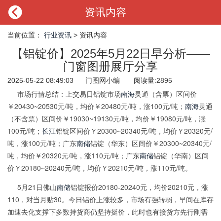

资讯内容
当前位置：
行业资讯
> 资讯内容
【铝锭价】2025年5月22日早分析——
门窗图册展厅分享
2025-05-22 08:49:03 门图网小编 阅读量:2895
市场行情总结：上交易日铝锭市场
南海
灵通（含票）区间价
￥20430~20530元/吨，均价￥20480元/吨，涨100元/吨；
南海
灵通
（不含票）区间价￥19030~19130元/吨，均价￥19080元/吨，涨
100元/吨；
长江
铝锭区间价￥20300~20340元/吨，均价￥20320元/
吨，涨100元/吨；广东
南储
铝锭（华东）区间价￥20300~20340元/
吨，均价￥20320元/吨，涨110元/吨；广东
南储
铝锭（华南）区间
价￥20180~20240元/吨，均价￥20210元/吨，涨110元/吨。
5月21日佛山
南储
铝锭报价20180-20240元，均价20210元，涨
110，对当月贴30。今日铝价上涨较多，市场有强转弱，早间在库存
加速去化支撑下多数持货商仍坚持挺价，此时也有接货方先行刚需