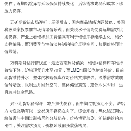
仍在，近期铝锭库存延续低位持续去化，后续需求走弱和成本下移
压力仍存。
五矿期货铝市场评析：展望后市，国内商品情绪边际暂稳，美国
税改法案投票前市场情绪偏乐观，但关税水平偏高使得远期需求忧
虑仍存。产业上看铝棒加工费偏高有利于铝锭库存继续去化，铝价
支撑偏强，而消费季节性偏淡将制约铝价反弹空间，短期价格预计
偏震荡。
万科期货铝行情观点：最近西南到货偏紧，铝锭+铝棒库存维持
较快下降，沪铝现货升水至70元，而
LME
也因低位刺激补货，目前
现货维持升水，整体的极端低库存对价格支撑较强。淡季需求减弱
信号增强，限制远月回升空间。整体偏强震荡，建议即买即用，远
月急冲短空思路。
兴业期货铝价综评：减产担忧仍存，但中期过剩预期不变。沪铝
方向性驱动有限，交易所库存仍在向下。综合来看，氧化铝短期供
给偏紧与中期过剩格局的分歧仍存，价格博弈加剧。沪铝供给约束
刚性，关注需求预期，价格延续偏强震荡格局。