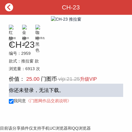

CH-23
红酸枝
金橡木
咖啡黑色
CH-23
编号：
2959
款式：
推拉窗
款
浏览量：
6913
次
价值：
25.00
门图币
vip:21.25
升级VIP
你还未登录，无法下载。
我同意
《门图网作品交易说明》
目前该分享插件仅支持手机UC浏览器和QQ浏览器