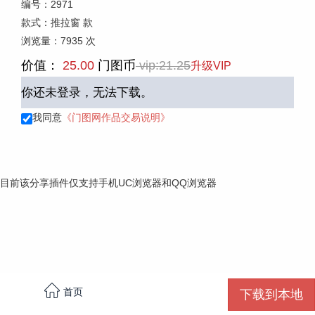
编号：
2971
款式：
推拉窗
款
浏览量：
7935
次
价值：
25.00
门图币
vip:21.25
升级VIP
你还未登录，无法下载。
我同意
《门图网作品交易说明》
目前该分享插件仅支持手机UC浏览器和QQ浏览器

首页
下载到本地