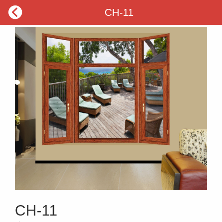

CH-11
CH-11