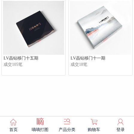
LV晶钻移门十五期
LV晶钻移门十一期
成交105笔
成交18笔



㐿

首页
嘀嘀打图
产品分类
购物车
登录