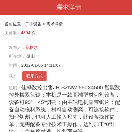

需求详情
当前位置：
二手设备
> 需求详情
浏览量：
4804
次
发布人：
新格尔
所在地：
佛山
时间：
2022-01-05 14:11:07
联系：
联系方式
佳桦数控出售JH-SZNW-550X4500 智能数
说明：
控外摆双头锯；本机是一款高端型材切割设备，
设备可90°、45°切割；由主轴电机直带锯片；配
备自动拖料系统；材料自动测高；可连接软件，
扫码切割，也可人工输入尺寸，此设备操作简
单，无需配备专业技术工操作，达到加工“0”出
错；定位角度精准，切割面光滑